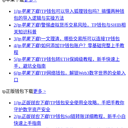
1
[tp苹果下载]
TP钱包可以导入狐狸钱包吗？搞懂两种钱
包的导入逻辑与实操方法
2
[tp苹果下载]
警惕虚拟货币交易风险，TP钱包与SHIB相
关知识科普
3
[tp苹果下载]
一文理清，哪些交易所可以连接TP钱包
4
[tp苹果下载]
如何添加TP钱包账户？零基础完整上手教
程
5
[tp苹果下载]
TP钱包转ETH保姆级教程，新手快速上
手，避坑全指南
6
[tp苹果下载]
TP网络钱包，解锁Web3数字世界的全能入
口
tp正版钱包下载
更多 >
1
[tp正版钱包下载]
TP钱包安全使用全攻略，手把手教你
守护数字资产安全
2
[tp正版钱包下载]
TP钱包Sol链转账详细教程，新手小白
快速上手指南