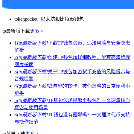
tokenpocket | 以太坊和比特币钱包
tp最新版下载
更多 >
1
[tp最新版下载]
下载TP钱包买币，违法风险与安全隐患
解析
2
[tp最新版下载]
创建TP钱包超详细教程，配套高清步骤
图片指南
3
[tp最新版下载]
关于TP钱包加密货币充值的风险提示与
合规提醒
4
[tp最新版下载]
钱包里的TP卡，被你忽略的日常便利小
能手
5
[tp最新版下载]
TP钱包波场是哪个钱包？一文理清核心
概念与使用场景
6
[tp最新版下载]
TP钱包没有露娜吗？一文理清代币支持
与操作细节
tp苹果下载
更多 >