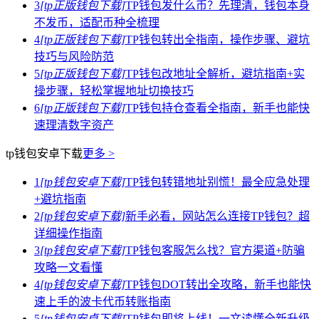
3
[tp正版钱包下载]
TP钱包发什么币？先理清，钱包本身
不发币，适配币种全梳理
4
[tp正版钱包下载]
TP钱包转出全指南，操作步骤、避坑
技巧与风险防范
5
[tp正版钱包下载]
TP钱包改地址全解析，避坑指南+实
操步骤，轻松掌握地址切换技巧
6
[tp正版钱包下载]
TP钱包持仓查看全指南，新手也能快
速理清数字资产
tp钱包安卓下载
更多 >
1
[tp钱包安卓下载]
TP钱包转错地址别慌！最全应急处理
+避坑指南
2
[tp钱包安卓下载]
新手必看，网站怎么连接TP钱包？超
详细操作指南
3
[tp钱包安卓下载]
TP钱包客服怎么找？官方渠道+防骗
攻略一文看懂
4
[tp钱包安卓下载]
TP钱包DOT转出全攻略，新手也能快
速上手的波卡代币转账指南
5
[tp钱包安卓下载]
TP钱包即将上线！一文读懂全新升级