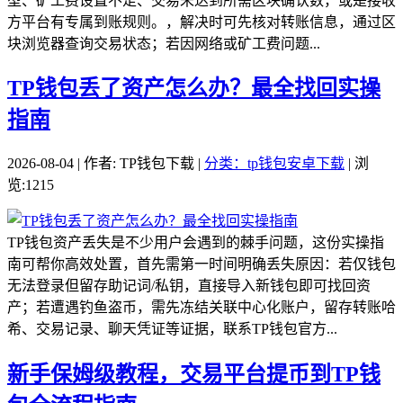
型、矿工费设置不足、交易未达到所需区块确认数，或是接收
方平台有专属到账规则。，解决时可先核对转账信息，通过区
块浏览器查询交易状态；若因网络或矿工费问题...
TP钱包丢了资产怎么办？最全找回实操
指南
2026-08-04 | 作者: TP钱包下载 |
分类：tp钱包安卓下载
| 浏
览:1215
TP钱包资产丢失是不少用户会遇到的棘手问题，这份实操指
南可帮你高效处置，首先需第一时间明确丢失原因：若仅钱包
无法登录但留存助记词/私钥，直接导入新钱包即可找回资
产；若遭遇钓鱼盗币，需先冻结关联中心化账户，留存转账哈
希、交易记录、聊天凭证等证据，联系TP钱包官方...
新手保姆级教程，交易平台提币到TP钱