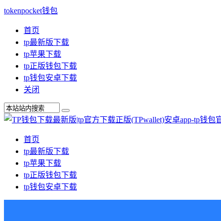
tokenpocket钱包
首页
tp最新版下载
tp苹果下载
tp正版钱包下载
tp钱包安卓下载
关闭
首页
tp最新版下载
tp苹果下载
tp正版钱包下载
tp钱包安卓下载