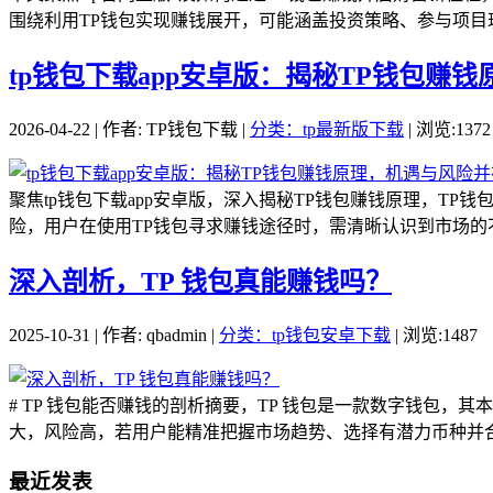
围绕利用TP钱包实现赚钱展开，可能涵盖投资策略、参与项目玩
tp钱包下载app安卓版：揭秘TP钱包赚
2026-04-22 | 作者: TP钱包下载 |
分类：tp最新版下载
| 浏览:1372
聚焦tp钱包下载app安卓版，深入揭秘TP钱包赚钱原理，
险，用户在使用TP钱包寻求赚钱途径时，需清晰认识到市场的不
深入剖析，TP 钱包真能赚钱吗？
2025-10-31 | 作者: qbadmin |
分类：tp钱包安卓下载
| 浏览:1487
# TP 钱包能否赚钱的剖析摘要，TP 钱包是一款数字钱包
大，风险高，若用户能精准把握市场趋势、选择有潜力币种并合
最近发表