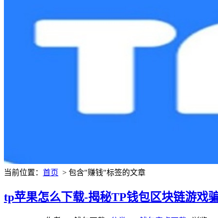
当前位置：
首页
> 包含"赚钱"标签的文章
tp苹果怎么下载-揭秘TP钱包区块链游戏