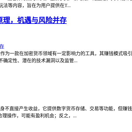
法等内容，旨在为用户提供在T...
钱原理，机遇与风险并存
TP钱包作为一款在加密货币领域有一定影响力的工具，其赚钱模式
确定性、潜在的技术漏洞以及监管...
，其本身不直接产生收益，它提供数字货币存储、交易等功能，但
理操作，可能有盈利机会；反之，...