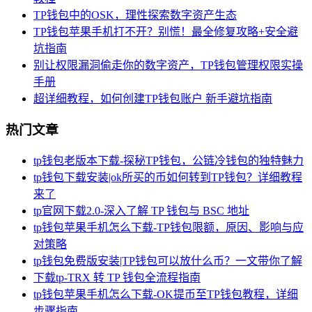
TP钱包中的OSK，理性探索数字资产生态
TP钱包苹果手机打不开？别慌！最全修复攻略+安全避
坑指南
别让权限漏洞偷走你的数字资产，TP钱包管理权限实操
手册
超详细教程，如何创建TP钱包账户 新手避坑指南
热门文章
tp钱包老版本下载-探秘TP钱包，公链冷钱包的独特魅力
tp钱包下载安装|ok所买的币如何转到TP钱包？详细教程
来了
tp官网下载2.0-深入了解 TP 钱包与 BSC 地址
tp钱包苹果手机怎么下载-TP钱包限额，原因、影响与应
对策略
tp钱包免费版安装|TP钱包可以放什么币？一文带你了解
下载tp-TRX 转 TP 钱包全流程指南
tp钱包苹果手机怎么下载-OK提币至TP钱包教程，详细
步骤指南