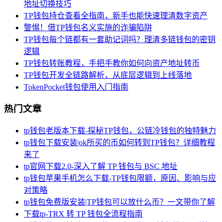
地址切换技巧
TP钱包持仓查看全指南，新手也能快速理清数字资产
警惕！借TP钱包名义实施的诈骗陷阱
TP钱包每个链都有一套助记词吗？理清多链钱包的密钥
逻辑
TP钱包转账教程，手把手教你如何向资产地址转币
TP钱包开发全链路解析，从底层逻辑到上线落地
TokenPocket钱包使用入门指南
热门文章
tp钱包老版本下载-探秘TP钱包，公链冷钱包的独特魅力
tp钱包下载安装|ok所买的币如何转到TP钱包？详细教程
来了
tp官网下载2.0-深入了解 TP 钱包与 BSC 地址
tp钱包苹果手机怎么下载-TP钱包限额，原因、影响与应
对策略
tp钱包免费版安装|TP钱包可以放什么币？一文带你了解
下载tp-TRX 转 TP 钱包全流程指南