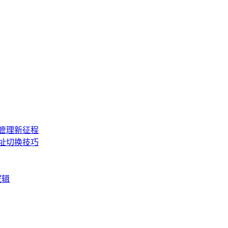
产管理新征程
址切换技巧
逻辑