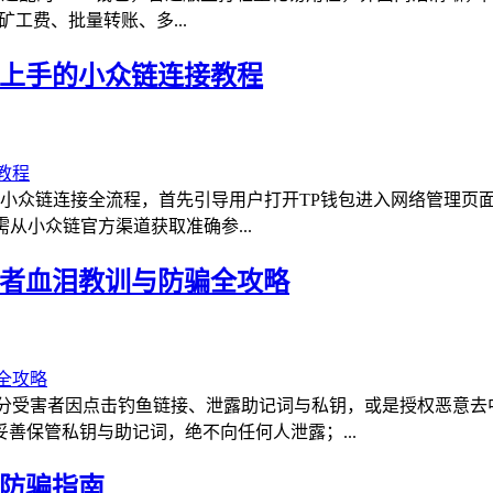
工费、批量转账、多...
速上手的小众链连接教程
拆解小众链连接全流程，首先引导用户打开TP钱包进入网络管理
需从小众链官方渠道获取准确参...
害者血泪教训与防骗全攻略
部分受害者因点击钓鱼链接、泄露助记词与私钥，或是授权恶意去
善保管私钥与助记词，绝不向任何人泄露；...
的防骗指南