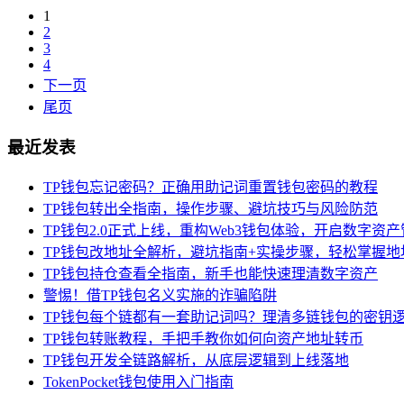
1
2
3
4
下一页
尾页
最近发表
TP钱包忘记密码？正确用助记词重置钱包密码的教程
TP钱包转出全指南，操作步骤、避坑技巧与风险防范
TP钱包2.0正式上线，重构Web3钱包体验，开启数字资
TP钱包改地址全解析，避坑指南+实操步骤，轻松掌握地
TP钱包持仓查看全指南，新手也能快速理清数字资产
警惕！借TP钱包名义实施的诈骗陷阱
TP钱包每个链都有一套助记词吗？理清多链钱包的密钥
TP钱包转账教程，手把手教你如何向资产地址转币
TP钱包开发全链路解析，从底层逻辑到上线落地
TokenPocket钱包使用入门指南