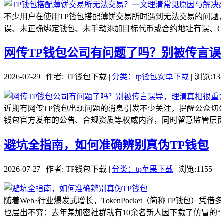
不少用户在使用TP钱包搭配薄饼交易所时遇到无法交易的问题
误、未正确绑定钱包、未手动添加目标代币或合约地址有误、Ga
网传TP钱包公司有问题了吗？别被传言
2026-07-29 | 作者: TP钱包下载 |
分类：tp钱包安卓下载
| 浏览:13
近期有网传TP钱包出现问题的消息引发不少关注，提醒公众切
钱包官方发布的公告、合规资质等权威内容，同时留意监管层面
避坑全指南，如何准确辨别真伪TP钱包
2026-07-27 | 作者: TP钱包下载 |
分类：tp苹果下载
| 浏览:1155
随着Web3行业爆发式增长，TokenPocket（简称TP
也层出不穷：去年某加密社群就有10余名新人因下载了仿冒的“TP