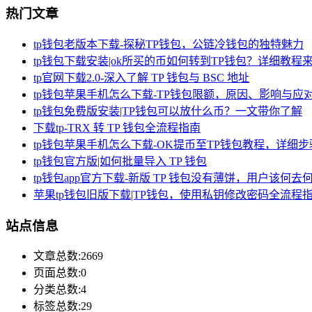
热门文章
tp钱包老版本下载-探秘TP钱包，公链冷钱包的独特魅力
tp钱包下载安装|ok所买的币如何转到TP钱包？详细教程
tp官网下载2.0-深入了解 TP 钱包与 BSC 地址
tp钱包苹果手机怎么下载-TP钱包限额，原因、影响与应
tp钱包免费版安装|TP钱包可以放什么币？一文带你了解
下载tp-TRX 转 TP 钱包全流程指南
tp钱包苹果手机怎么下载-OK提币至TP钱包教程，详细
tp钱包官方版|如何批量导入 TP 钱包
tp钱包app官方下载-新版 TP 钱包没有薄饼，用户该何去
苹果tp钱包旧版下载|TP钱包，使用私钥修改密码全流程
站点信息
文章总数:2669
页面总数:0
分类总数:4
标签总数:29