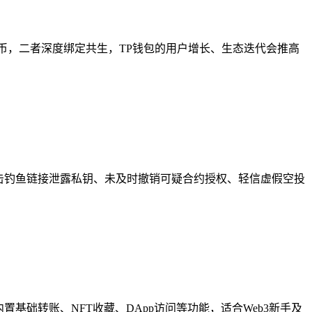
权益代币，二者深度绑定共生，TP钱包的用户增长、生态迭代会推高
点击钓鱼链接泄露私钥、未及时撤销可疑合约授权、轻信虚假空投
基础转账、NFT收藏、DApp访问等功能，适合Web3新手及