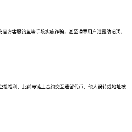
冒充官方客服钓鱼等手段实施诈骗，甚至诱导用户泄露助记词、
空投福利、此前与链上合约交互遗留代币、他人误转或地址被