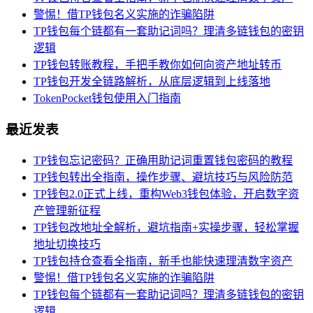
警惕！借TP钱包名义实施的诈骗陷阱
TP钱包每个链都有一套助记词吗？理清多链钱包的密钥
逻辑
TP钱包转账教程，手把手教你如何向资产地址转币
TP钱包开发全链路解析，从底层逻辑到上线落地
TokenPocket钱包使用入门指南
最近发表
TP钱包忘记密码？正确用助记词重置钱包密码的教程
TP钱包转出全指南，操作步骤、避坑技巧与风险防范
TP钱包2.0正式上线，重构Web3钱包体验，开启数字资
产管理新征程
TP钱包改地址全解析，避坑指南+实操步骤，轻松掌握
地址切换技巧
TP钱包持仓查看全指南，新手也能快速理清数字资产
警惕！借TP钱包名义实施的诈骗陷阱
TP钱包每个链都有一套助记词吗？理清多链钱包的密钥
逻辑