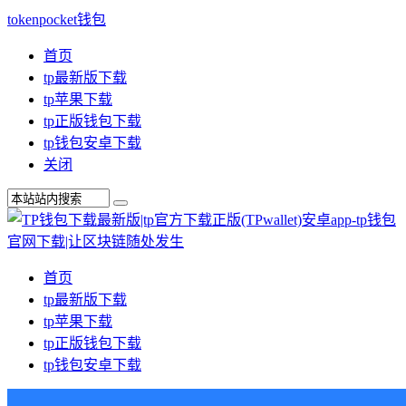
tokenpocket钱包
首页
tp最新版下载
tp苹果下载
tp正版钱包下载
tp钱包安卓下载
关闭
首页
tp最新版下载
tp苹果下载
tp正版钱包下载
tp钱包安卓下载