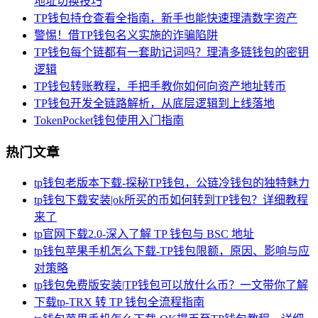
地址切换技巧
TP钱包持仓查看全指南，新手也能快速理清数字资产
警惕！借TP钱包名义实施的诈骗陷阱
TP钱包每个链都有一套助记词吗？理清多链钱包的密钥
逻辑
TP钱包转账教程，手把手教你如何向资产地址转币
TP钱包开发全链路解析，从底层逻辑到上线落地
TokenPocket钱包使用入门指南
热门文章
tp钱包老版本下载-探秘TP钱包，公链冷钱包的独特魅力
tp钱包下载安装|ok所买的币如何转到TP钱包？详细教程
来了
tp官网下载2.0-深入了解 TP 钱包与 BSC 地址
tp钱包苹果手机怎么下载-TP钱包限额，原因、影响与应
对策略
tp钱包免费版安装|TP钱包可以放什么币？一文带你了解
下载tp-TRX 转 TP 钱包全流程指南