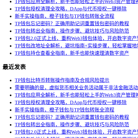
TP钱包应用全解析，新手也能轻松上手的Web3资产管理
TP钱包授权清理全攻略，DApp与代币授权一键移除
新手实操指南，橙子钱包与TP钱包转账全流程
TP钱包忘记密码？正确用助记词重置钱包密码的教程
TP钱包转出全指南，操作步骤、避坑技巧与风险防范
TP钱包2.0正式上线，重构Web3钱包体验，开启数字资
TP钱包改地址全解析，避坑指南+实操步骤，轻松掌握地
TP钱包持仓查看全指南，新手也能快速理清数字资产
最近发表
TP钱包比特币转账操作指南及合规风险提示
需要明确的是，虚拟货币相关业务活动属于非法金融活动
TP钱包应用全解析，新手也能轻松上手的Web3资产管理
TP钱包授权清理全攻略，DApp与代币授权一键移除
新手实操指南，橙子钱包与TP钱包转账全流程
TP钱包忘记密码？正确用助记词重置钱包密码的教程
TP钱包转出全指南，操作步骤、避坑技巧与风险防范
TP钱包2.0正式上线，重构Web3钱包体验，开启数字资